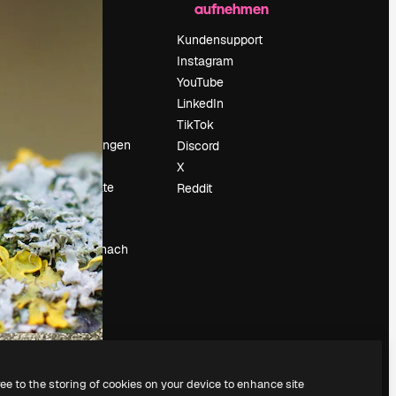
aufnehmen
Preise
Über uns
Kundensupport
Reviews
Instagram
Karriere
YouTube
ärung
Suchtrends
LinkedIn
Blog
TikTok
Veranstaltungen
Discord
um
Slidesgo
X
Deine Inhalte
Reddit
verkaufen
Pressesaal
Suchst du nach
magnific.ai
ree to the storing of cookies on your device to enhance site