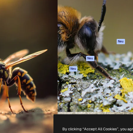
attform, um deine beste
Spaces
Academy
klichen. Mehr als 1 Million
KI-Assistent
Dokumentation
er Kreativen, Unternehmen,
KI-Bildgenerator
Support
Studios.
KI-Videogenerator
AGB
KI-
Datenschutzerkl
Stimmengenerator
Originale
Neu
Stock-Inhalte
Cookie-Richtlinie
MCP für
Vertrauenszentr
Neu
Claude/ChatGPT
Partner
Agenten
Neu
Unternehmen
API
Mobile App
Alle Magnific-Tools
-
2026
Freepik Company S.L.U.
Alle Rechte vorbehalten
.
By clicking “Accept All Cookies”, you ag