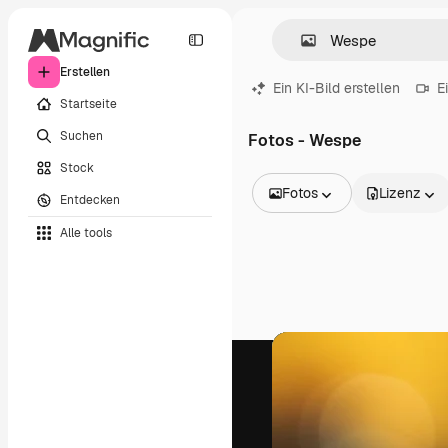
Erstellen
Ein KI-Bild erstellen
E
Startseite
Suchen
Fotos - Wespe
Stock
Fotos
Lizenz
Entdecken
Alle Bilder
Alle tools
Vektoren
Illustrationen
Fotos
PSD
Vorlagen
Mockups
Videos
Filmmaterial
Motion Graphics
Videovorlagen
Icons
3D-Modelle
Schriftarten