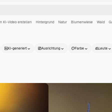
in KI-Video erstellen
Hintergrund
Natur
Blumenwiese
Wald
G
KI-generiert
Ausrichtung
Farbe
Leute
Produkte
Loslegen