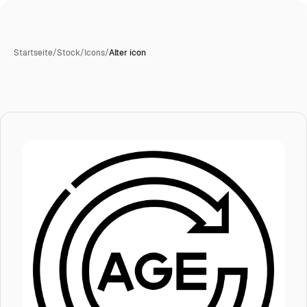
Startseite
/
Stock
/
Icons
/
Alter icon