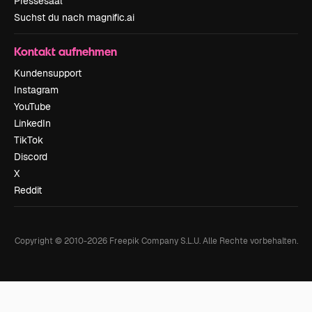
Pressesaal
Suchst du nach magnific.ai
Kontakt aufnehmen
Kundensupport
Instagram
YouTube
LinkedIn
TikTok
Discord
X
Reddit
Copyright © 2010-
2026
Freepik Company S.L.U.
Alle Rechte vorbehalten
.