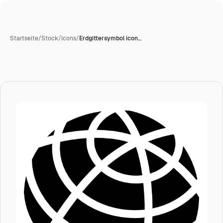
Startseite
/
Stock
/
Icons
/
Erdgittersymbol icon…