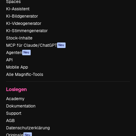
Spaces
KI-Assistent
KI-Bildgenerator
KI-Videogenerator
KI-Stimmengenerator
Stock-Inhalte
MCP für Claude/ChatGPT
Neu
Agenten
Neu
API
Mobile App
Alle Magnific-Tools
Loslegen
Academy
Dokumentation
Support
AGB
Datenschutzerklärung
Originale
Neu