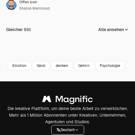
Offen icon
Shahid-Mehmood
Gleicher Stil
Alle ansehen
Emotion
Geist
denken
Gehirn
Psychologie
Ve
Die kreative Plattform, um deine beste Arbeit zu verwirklichen.
Mehr als 1 Million Abonnenten unter Kreativen, Unternehmen,
Agenturen und Studios.
Deutsch