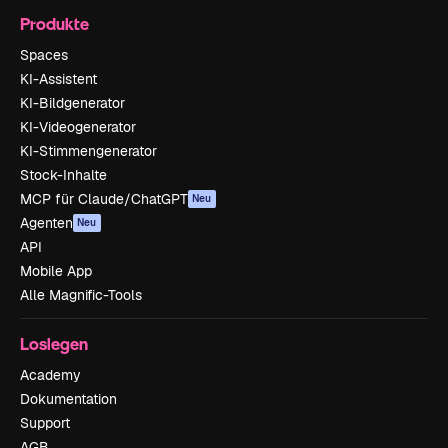
Produkte
Spaces
KI-Assistent
KI-Bildgenerator
KI-Videogenerator
KI-Stimmengenerator
Stock-Inhalte
MCP für Claude/ChatGPT
Neu
Agenten
Neu
API
Mobile App
Alle Magnific-Tools
Loslegen
Academy
Dokumentation
Support
AGB