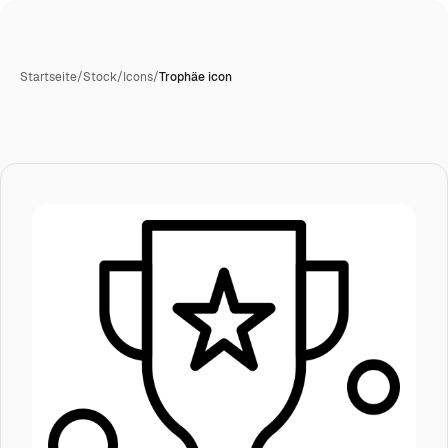
Startseite
/
Stock
/
Icons
/
Trophäe icon