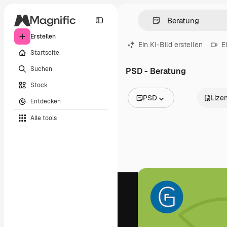
Erstellen
Ein KI-Bild erstellen
E
Startseite
Suchen
PSD - Beratung
Stock
PSD
Lize
Entdecken
Alle Bilder
Alle tools
Vektoren
Illustrationen
Fotos
PSD
Vorlagen
Mockups
Videos
Filmmaterial
Motion Graphics
Videovorlagen
Icons
3D-Modelle
Schriftarten