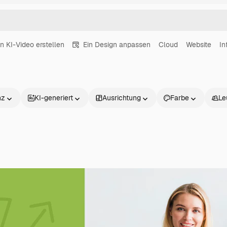
in KI-Video erstellen
Ein Design anpassen
Cloud
Website
In
nz
KI-generiert
Ausrichtung
Farbe
Le
Produkte
Loslegen