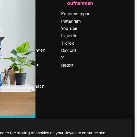
aufnehmen
Preise
Über uns
Kundensupport
Reviews
Instagram
Karriere
YouTube
ärung
Suchtrends
LinkedIn
Blog
TikTok
Veranstaltungen
Discord
um
Slidesgo
X
Deine Inhalte
Reddit
verkaufen
Pressesaal
Suchst du nach
magnific.ai
ree to the storing of cookies on your device to enhance site