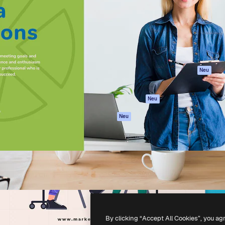
attform, um deine beste
Spaces
Academy
klichen. Mehr als 1 Million
KI-Assistent
Dokumentation
er Kreativen, Unternehmen,
KI-Bildgenerator
Support
Studios.
KI-Videogenerator
AGB
KI-
Datenschutzerkl
Stimmengenerator
Originale
Neu
Stock-Inhalte
Cookie-Richtlinie
MCP für
Vertrauenszentr
Neu
Claude/ChatGPT
Partner
Agenten
Neu
Unternehmen
API
Mobile App
Alle Magnific-Tools
-
2026
Freepik Company S.L.U.
Alle Rechte vorbehalten
.
By clicking “Accept All Cookies”, you ag