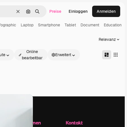
Preise
Einloggen
Anmelden
Löschen
Nach Bild suchen
Suchen
fographic
Laptop
Smartphone
Tablet
Document
Education
Relevanz
Online
ute
Erweitert
bearbeitbar
Unternehmen
Kontakt