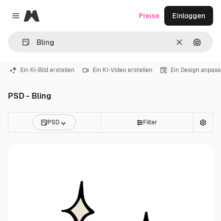
Magnific
Preise
Einloggen
Close menu
Löschen
Nach B
Ein KI-Bild erstellen
Ein KI-Video erstellen
Ein Design anpas
PSD - Bling
PSD
Filter