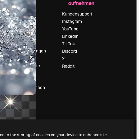
aufnehmen
Preise
Über uns
Kundensupport
Reviews
Instagram
Karriere
YouTube
ärung
Suchtrends
LinkedIn
Blog
TikTok
Veranstaltungen
Discord
um
Slidesgo
X
Deine Inhalte
Reddit
verkaufen
Pressesaal
Suchst du nach
magnific.ai
ree to the storing of cookies on your device to enhance site