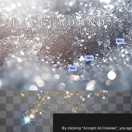
attform, um deine beste
Spaces
Academy
klichen. Mehr als 1 Million
KI-Assistent
Dokumentation
er Kreativen, Unternehmen,
KI-Bildgenerator
Support
Studios.
KI-Videogenerator
AGB
KI-
Datenschutzerkl
Stimmengenerator
Originale
Neu
Stock-Inhalte
Cookie-Richtlinie
MCP für
Vertrauenszentr
Neu
Claude/ChatGPT
Partner
Agenten
Neu
Unternehmen
API
Mobile App
Alle Magnific-Tools
-
2026
Freepik Company S.L.U.
Alle Rechte vorbehalten
.
By clicking “Accept All Cookies”, you ag