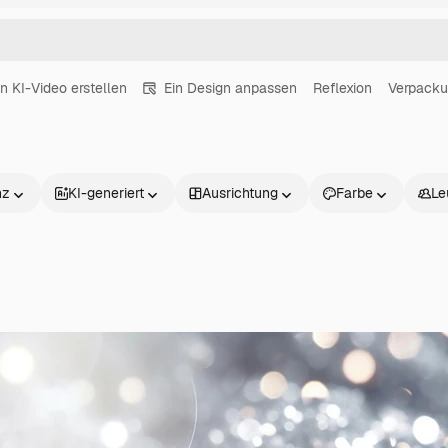
in KI-Video erstellen
Ein Design anpassen
Reflexion
Verpack
nz
KI-generiert
Ausrichtung
Farbe
Le
Produkte
Loslegen