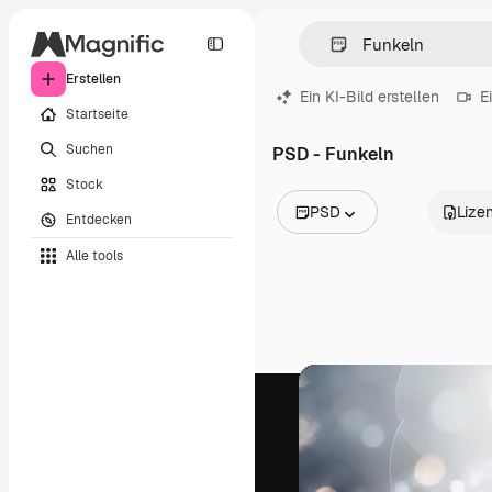
Erstellen
Ein KI-Bild erstellen
E
Startseite
Suchen
PSD - Funkeln
Stock
PSD
Lize
Entdecken
Alle Bilder
Alle tools
Vektoren
Illustrationen
Fotos
PSD
Vorlagen
Mockups
Videos
Filmmaterial
Motion Graphics
Videovorlagen
Icons
3D-Modelle
Schriftarten