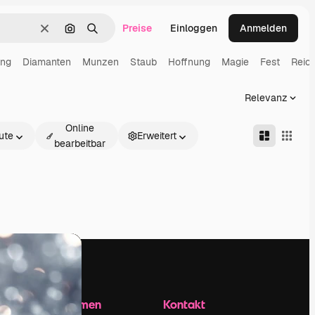
Preise
Einloggen
Anmelden
Löschen
Nach Bild suchen
Suchen
ung
Diamanten
Munzen
Staub
Hoffnung
Magie
Fest
Reic
Relevanz
Online
ute
Erweitert
bearbeitbar
Unternehmen
Kontakt