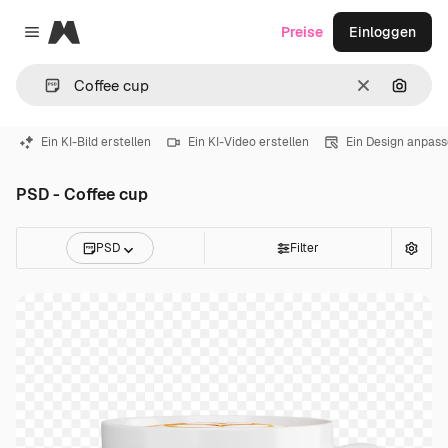
Magnific
Preise
Einloggen
Close menu
Löschen
Nach B
Ein KI-Bild erstellen
Ein KI-Video erstellen
Ein Design anpas
PSD - Coffee cup
PSD
Filter