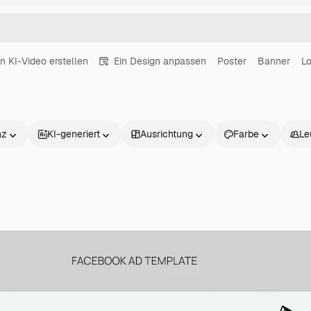
in KI-Video erstellen
Ein Design anpassen
Poster
Banner
L
nz
KI-generiert
Ausrichtung
Farbe
Le
Produkte
Loslegen