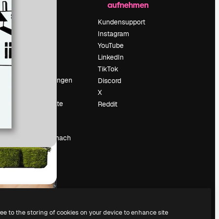
aufnehmen
Preise
Über uns
Kundensupport
Reviews
Instagram
Karriere
YouTube
ärung
Suchtrends
LinkedIn
Blog
TikTok
Veranstaltungen
Discord
um
Slidesgo
X
Deine Inhalte
Reddit
verkaufen
Pressesaal
Suchst du nach
magnific.ai
ree to the storing of cookies on your device to enhance site