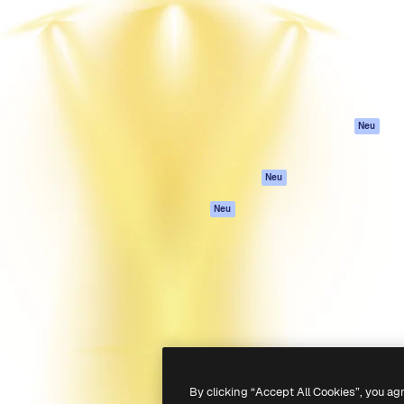
attform, um deine beste
Spaces
Academy
klichen. Mehr als 1 Million
KI-Assistent
Dokumentation
er Kreativen, Unternehmen,
KI-Bildgenerator
Support
Studios.
KI-Videogenerator
AGB
KI-
Datenschutzerkl
Stimmengenerator
Originale
Neu
Stock-Inhalte
Cookie-Richtlinie
MCP für
Vertrauenszentr
Neu
Claude/ChatGPT
Partner
Agenten
Neu
Unternehmen
API
Mobile App
Alle Magnific-Tools
-
2026
Freepik Company S.L.U.
Alle Rechte vorbehalten
.
By clicking “Accept All Cookies”, you ag