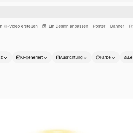
in KI-Video erstellen
Ein Design anpassen
Poster
Banner
Fl
nz
KI-generiert
Ausrichtung
Farbe
Le
Produkte
Loslegen