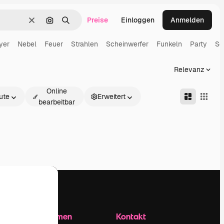
Preise
Einloggen
Anmelden
Löschen
Nach Bild suchen
Suchen
yer
Nebel
Feuer
Strahlen
Scheinwerfer
Funkeln
Party
So
Relevanz
Online
ute
Erweitert
bearbeitbar
Unternehmen
Kontakt