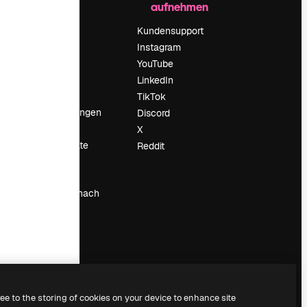
aufnehmen
Preise
Über uns
Kundensupport
Reviews
Instagram
Karriere
YouTube
ärung
Suchtrends
LinkedIn
Blog
TikTok
Veranstaltungen
Discord
um
Slidesgo
X
Deine Inhalte
Reddit
verkaufen
Pressesaal
Suchst du nach
magnific.ai
ree to the storing of cookies on your device to enhance site