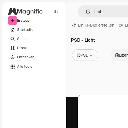
Erstellen
Ein KI-Bild erstellen
E
Startseite
Suchen
PSD - Licht
Stock
PSD
Lize
Entdecken
Alle Bilder
Alle tools
Vektoren
Illustrationen
Fotos
PSD
Vorlagen
Mockups
Videos
Filmmaterial
Motion Graphics
Videovorlagen
Icons
3D-Modelle
Schriftarten