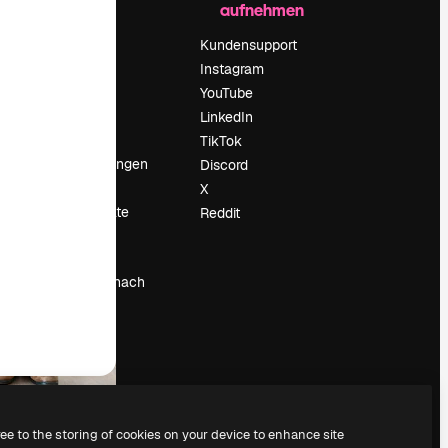
aufnehmen
Preise
Über uns
Kundensupport
Reviews
Instagram
Karriere
YouTube
ärung
Suchtrends
LinkedIn
Blog
TikTok
Veranstaltungen
Discord
um
Slidesgo
X
Deine Inhalte
Reddit
verkaufen
Pressesaal
Suchst du nach
magnific.ai
ree to the storing of cookies on your device to enhance site