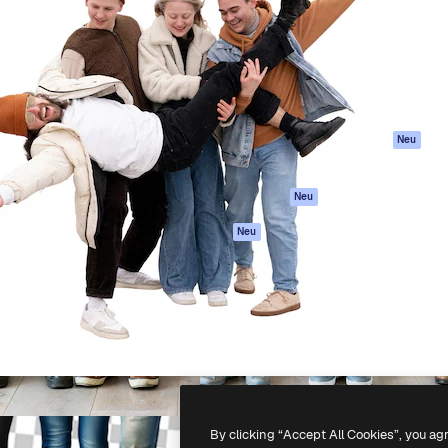
attform, um deine beste
Spaces
Academy
klichen. Mehr als 1 Million
KI-Assistent
Dokumentation
er Kreativen, Unternehmen,
KI-Bildgenerator
Support
Studios.
KI-Videogenerator
AGB
KI-
Datenschutzerkl
Stimmengenerator
Originale
Neu
Stock-Inhalte
Cookie-Richtlinie
MCP für
Vertrauenszentr
Neu
Claude/ChatGPT
Partner
Agenten
Neu
Unternehmen
API
Mobile App
Alle Magnific-Tools
-
2026
Freepik Company S.L.U.
Alle Rechte vorbehalten
.
By clicking “Accept All Cookies”, you ag