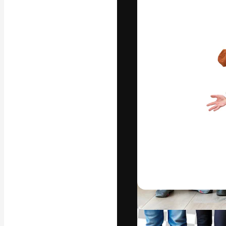
Die kreative Pl
Arbeit zu verwir
Abonnenten unt
Agenturen und 
Deutsch
Copyright © 2010