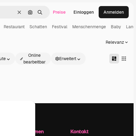
Preise
Einloggen
Anmelden
Löschen
Nach Bild suchen
Suchen
Restaurant
Schatten
Festival
Menschenmenge
Baby
Land
Relevanz
Online
ute
Erweitert
bearbeitbar
Unternehmen
Kontakt