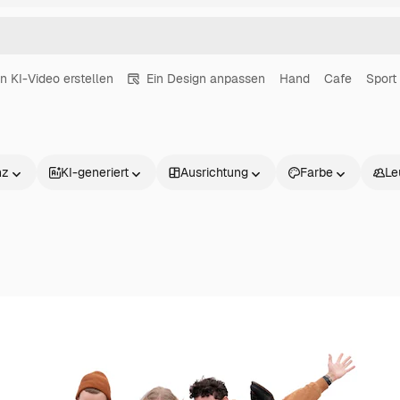
in KI-Video erstellen
Ein Design anpassen
Hand
Cafe
Sport
nz
KI-generiert
Ausrichtung
Farbe
Le
Produkte
Loslegen