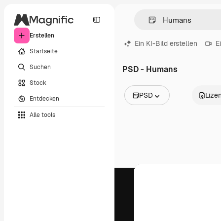
Erstellen
Ein KI-Bild erstellen
E
Startseite
Suchen
PSD - Humans
Stock
PSD
Lize
Entdecken
Alle Bilder
Alle tools
Vektoren
Illustrationen
Fotos
PSD
Vorlagen
Mockups
Videos
Filmmaterial
Motion Graphics
Videovorlagen
Icons
3D-Modelle
Schriftarten