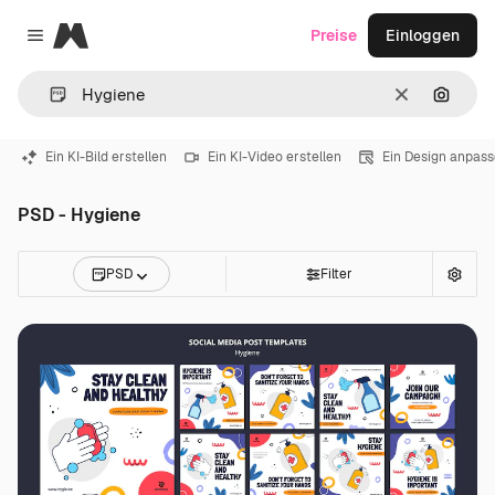
Magnific
Preise
Einloggen
Close menu
Löschen
Nach B
Ein KI-Bild erstellen
Ein KI-Video erstellen
Ein Design anpas
PSD - Hygiene
PSD
Filter