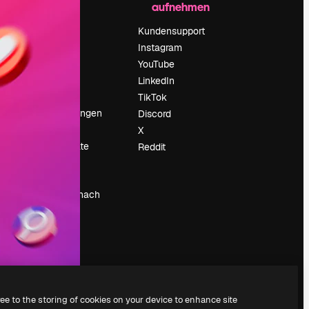
aufnehmen
Preise
Über uns
Kundensupport
Reviews
Instagram
Karriere
YouTube
ärung
Suchtrends
LinkedIn
Blog
TikTok
Veranstaltungen
Discord
um
Slidesgo
X
Deine Inhalte
Reddit
verkaufen
Pressesaal
Suchst du nach
magnific.ai
ree to the storing of cookies on your device to enhance site