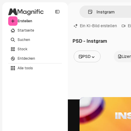
Erstellen
Ein KI-Bild erstellen
E
Startseite
Suchen
PSD - Instgram
Stock
PSD
Lize
Entdecken
Alle Bilder
Alle tools
Vektoren
Illustrationen
Fotos
PSD
Vorlagen
Mockups
Videos
Filmmaterial
Motion Graphics
Videovorlagen
Icons
3D-Modelle
Schriftarten