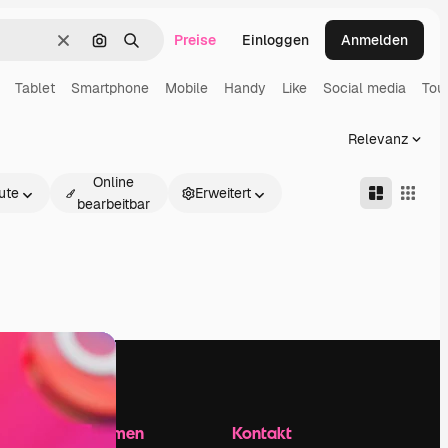
Preise
Einloggen
Anmelden
Löschen
Nach Bild suchen
Suchen
Tablet
Smartphone
Mobile
Handy
Like
Social media
Tou
Relevanz
Online
ute
Erweitert
bearbeitbar
Unternehmen
Kontakt