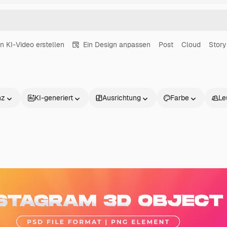
in KI-Video erstellen
Ein Design anpassen
Post
Cloud
Story
nz
KI-generiert
Ausrichtung
Farbe
Le
Produkte
Loslegen