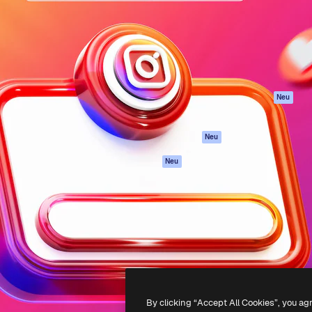
attform, um deine beste
Spaces
Academy
klichen. Mehr als 1 Million
KI-Assistent
Dokumentation
er Kreativen, Unternehmen,
KI-Bildgenerator
Support
Studios.
KI-Videogenerator
AGB
KI-
Datenschutzerkl
Stimmengenerator
Originale
Neu
Stock-Inhalte
Cookie-Richtlinie
MCP für
Vertrauenszentr
Neu
Claude/ChatGPT
Partner
Agenten
Neu
Unternehmen
API
Mobile App
Alle Magnific-Tools
-
2026
Freepik Company S.L.U.
Alle Rechte vorbehalten
.
By clicking “Accept All Cookies”, you ag