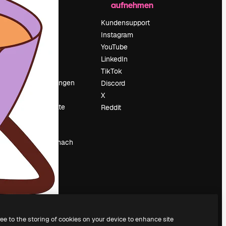
aufnehmen
Preise
Über uns
Kundensupport
Reviews
Instagram
Karriere
YouTube
ärung
Suchtrends
LinkedIn
Blog
TikTok
Veranstaltungen
Discord
um
Slidesgo
X
Deine Inhalte
Reddit
verkaufen
Pressesaal
Suchst du nach
magnific.ai
ree to the storing of cookies on your device to enhance site