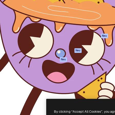
attform, um deine beste
Spaces
Academy
klichen. Mehr als 1 Million
KI-Assistent
Dokumentation
er Kreativen, Unternehmen,
KI-Bildgenerator
Support
Studios.
KI-Videogenerator
AGB
KI-
Datenschutzerkl
Stimmengenerator
Originale
Neu
Stock-Inhalte
Cookie-Richtlinie
MCP für
Vertrauenszentr
Neu
Claude/ChatGPT
Partner
Agenten
Neu
Unternehmen
API
Mobile App
Alle Magnific-Tools
-
2026
Freepik Company S.L.U.
Alle Rechte vorbehalten
.
By clicking “Accept All Cookies”, you ag