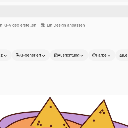
in KI-Video erstellen
Ein Design anpassen
nz
KI-generiert
Ausrichtung
Farbe
Le
Produkte
Loslegen