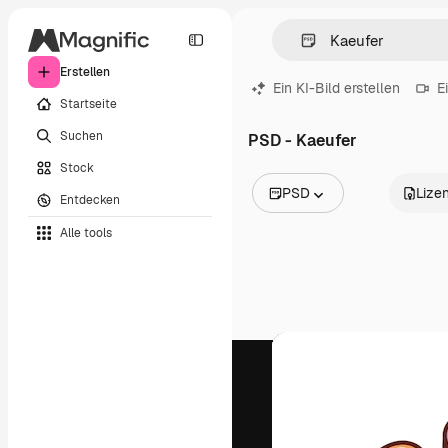
Erstellen
Ein KI-Bild erstellen
E
Startseite
Suchen
PSD - Kaeufer
Stock
PSD
Lize
Entdecken
Alle Bilder
Alle tools
Vektoren
Illustrationen
Fotos
PSD
Vorlagen
Mockups
Videos
Filmmaterial
Motion Graphics
Videovorlagen
Icons
3D-Modelle
Schriftarten