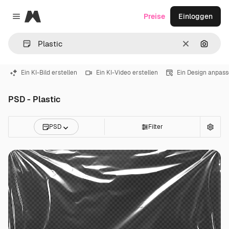
Magnific
Preise
Einloggen
Close menu
Löschen
Nach B
Ein KI-Bild erstellen
Ein KI-Video erstellen
Ein Design anpas
PSD - Plastic
PSD
Filter