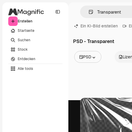
Erstellen
Ein KI-Bild erstellen
E
Startseite
Suchen
PSD - Transparent
Stock
PSD
Lize
Entdecken
Alle Bilder
Alle tools
Vektoren
Illustrationen
Fotos
PSD
Vorlagen
Mockups
Videos
Filmmaterial
Motion Graphics
Videovorlagen
Icons
3D-Modelle
Schriftarten