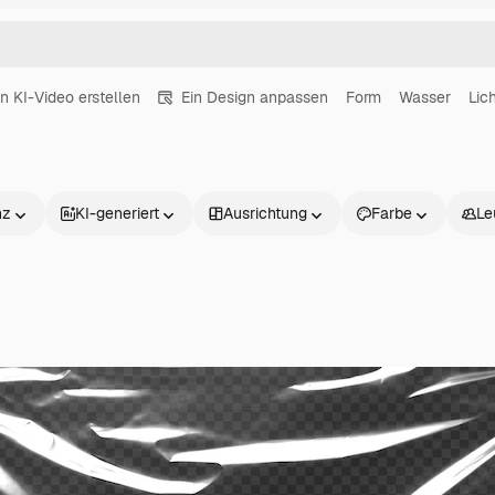
in KI-Video erstellen
Ein Design anpassen
Form
Wasser
Lich
nz
KI-generiert
Ausrichtung
Farbe
Le
Produkte
Loslegen