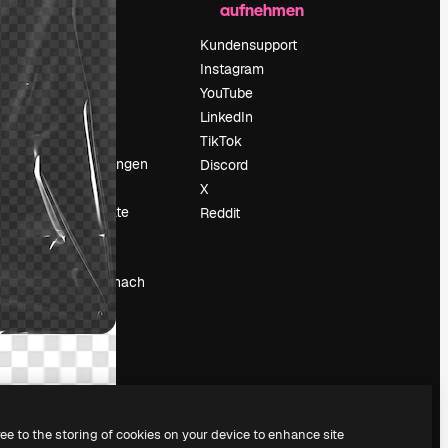
aufnehmen
Preise
Über uns
Kundensupport
Reviews
Instagram
Karriere
YouTube
ärung
Suchtrends
LinkedIn
Blog
TikTok
Veranstaltungen
Discord
um
Slidesgo
X
Deine Inhalte
Reddit
verkaufen
Pressesaal
Suchst du nach
magnific.ai
ree to the storing of cookies on your device to enhance site