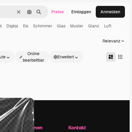
Preise
Einloggen
Anmelden
Löschen
Nach Bild suchen
Suchen
t
Digital
Eis
Schimmer
Glas
Muster
Glanz
Luft
Relevanz
Online
ute
Erweitert
bearbeitbar
Unternehmen
Kontakt