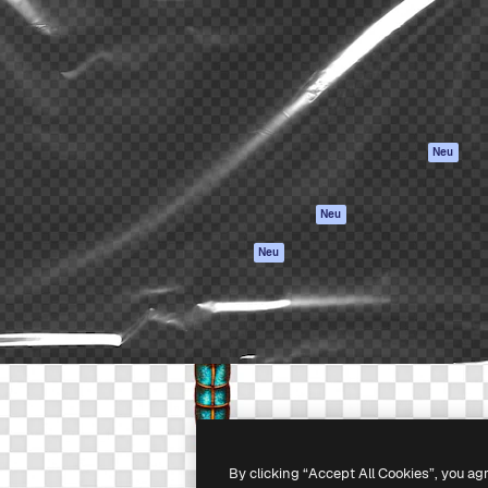
attform, um deine beste
Spaces
Academy
klichen. Mehr als 1 Million
KI-Assistent
Dokumentation
er Kreativen, Unternehmen,
KI-Bildgenerator
Support
Studios.
KI-Videogenerator
AGB
KI-
Datenschutzerkl
Stimmengenerator
Originale
Neu
Stock-Inhalte
Cookie-Richtlinie
MCP für
Vertrauenszentr
Neu
Claude/ChatGPT
Partner
Agenten
Neu
Unternehmen
API
Mobile App
Alle Magnific-Tools
-
2026
Freepik Company S.L.U.
Alle Rechte vorbehalten
.
By clicking “Accept All Cookies”, you ag