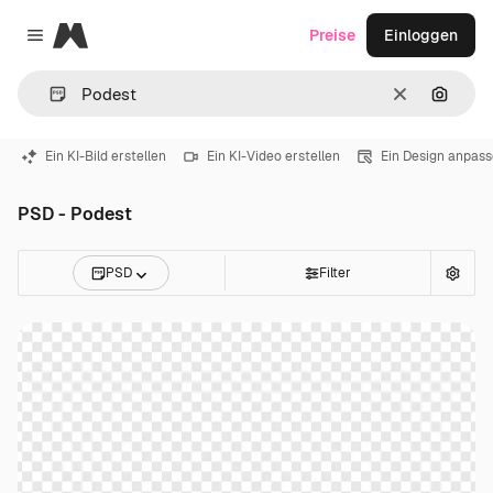
Magnific
Preise
Einloggen
Close menu
Löschen
Nach B
Ein KI-Bild erstellen
Ein KI-Video erstellen
Ein Design anpas
PSD - Podest
PSD
Filter