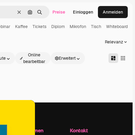
Preise
Einloggen
Anmelden
Löschen
Nach Bild suchen
Suchen
binar
Kaffee
Tickets
Diplom
Mikrofon
Tisch
Whiteboard
Z
Relevanz
Online
ute
Erweitert
bearbeitbar
Unternehmen
Kontakt