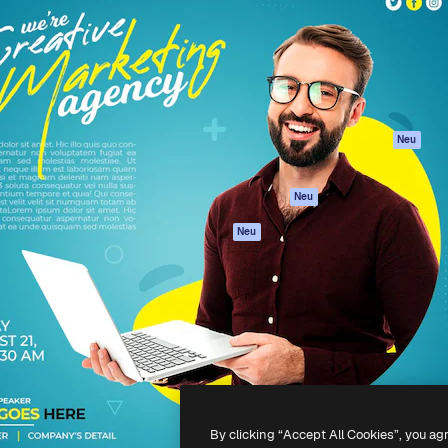
attform, um deine beste
Spaces
Academy
klichen. Mehr als 1 Million
KI-Assistent
Dokumentation
er Kreativen, Unternehmen,
KI-Bildgenerator
Support
Studios.
KI-Videogenerator
AGB
KI-
Datenschutzerkl
Stimmengenerator
Originale
Neu
Stock-Inhalte
Cookie-Richtlinie
MCP für
Vertrauenszentr
Neu
Claude/ChatGPT
Partner
Agenten
Neu
Unternehmen
API
Mobile App
Alle Magnific-Tools
-
2026
Freepik Company S.L.U.
Alle Rechte vorbehalten
.
By clicking “Accept All Cookies”, you ag