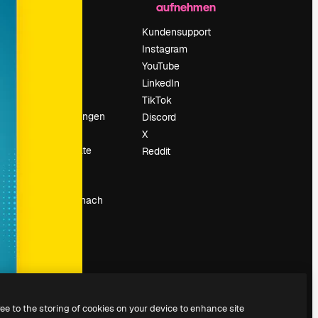
aufnehmen
Preise
Über uns
Kundensupport
Reviews
Instagram
Karriere
YouTube
ärung
Suchtrends
LinkedIn
Blog
TikTok
Veranstaltungen
Discord
um
Slidesgo
X
Deine Inhalte
Reddit
verkaufen
Pressesaal
Suchst du nach
magnific.ai
ree to the storing of cookies on your device to enhance site