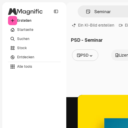
Erstellen
Ein KI-Bild erstellen
E
Startseite
Suchen
PSD - Seminar
Stock
PSD
Lize
Entdecken
Alle Bilder
Alle tools
Vektoren
Illustrationen
Fotos
PSD
Vorlagen
Mockups
Videos
Filmmaterial
Motion Graphics
Videovorlagen
Icons
3D-Modelle
Schriftarten