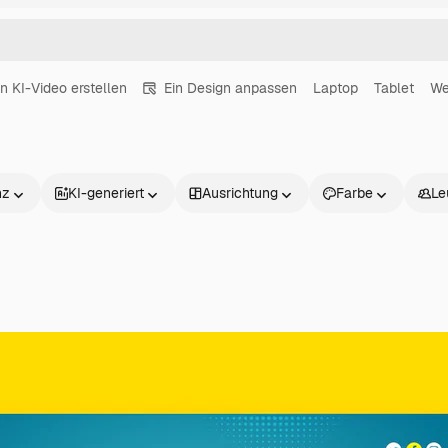
in KI-Video erstellen
Ein Design anpassen
Laptop
Tablet
We
nz
KI-generiert
Ausrichtung
Farbe
Le
Produkte
Loslegen