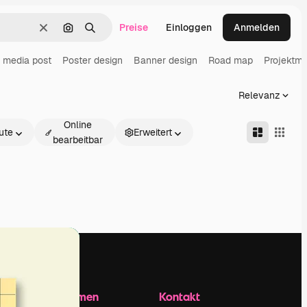
Preise
Einloggen
Anmelden
Löschen
Nach Bild suchen
Suchen
l media post
Poster design
Banner design
Road map
Projektm
Relevanz
Online
ute
Erweitert
bearbeitbar
Unternehmen
Kontakt