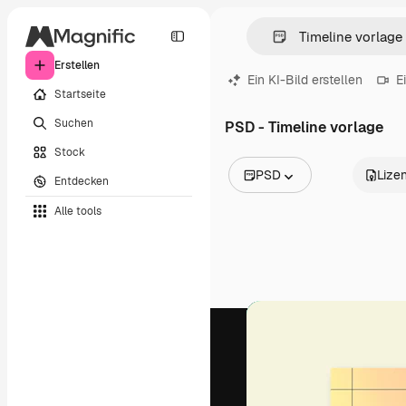
Erstellen
Ein KI-Bild erstellen
E
Startseite
Suchen
PSD - Timeline vorlage
Stock
PSD
Lize
Entdecken
Alle Bilder
Alle tools
Vektoren
Illustrationen
Fotos
PSD
Vorlagen
Mockups
Videos
Filmmaterial
Motion Graphics
Videovorlagen
Icons
3D-Modelle
Schriftarten