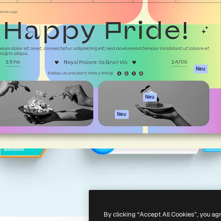
attform, um deine beste
Spaces
Academy
klichen. Mehr als 1 Million
KI-Assistent
Dokumentation
er Kreativen, Unternehmen,
KI-Bildgenerator
Support
Studios.
KI-Videogenerator
AGB
KI-
Datenschutzerkl
Stimmengenerator
Originale
Neu
Stock-Inhalte
Cookie-Richtlinie
MCP für
Vertrauenszentr
Neu
Claude/ChatGPT
Partner
Agenten
Neu
Unternehmen
API
Mobile App
Alle Magnific-Tools
-
2026
Freepik Company S.L.U.
Alle Rechte vorbehalten
.
By clicking “Accept All Cookies”, you ag