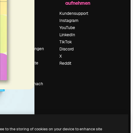
aufnehmen
Preise
Über uns
Kundensupport
Reviews
Instagram
Karriere
YouTube
ärung
Suchtrends
LinkedIn
Blog
TikTok
Veranstaltungen
Discord
um
Slidesgo
X
Deine Inhalte
Reddit
verkaufen
Pressesaal
Suchst du nach
magnific.ai
ree to the storing of cookies on your device to enhance site