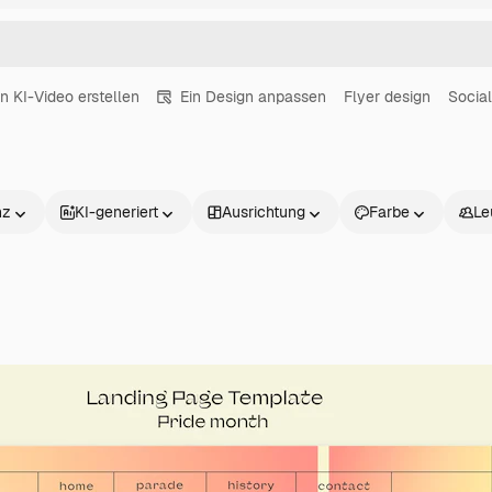
in KI-Video erstellen
Ein Design anpassen
Flyer design
Socia
nz
KI-generiert
Ausrichtung
Farbe
Le
Produkte
Loslegen