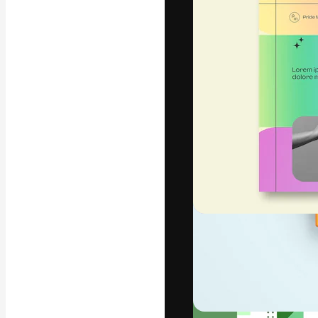
Die kreative Pl
Arbeit zu verwir
Abonnenten unt
Agenturen und 
Deutsch
Copyright © 2010