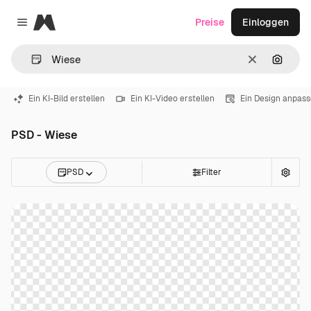
Magnific
Preise
Einloggen
Close menu
Löschen
Nach B
Ein KI-Bild erstellen
Ein KI-Video erstellen
Ein Design anpas
PSD - Wiese
PSD
Filter