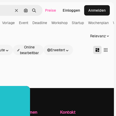
Preise
Einloggen
Anmelden
Löschen
Nach Bild suchen
Suchen
Vorlage
Event
Deadline
Workshop
Startup
Wochenplan
W
Relevanz
Online
ute
Erweitert
bearbeitbar
Unternehmen
Kontakt