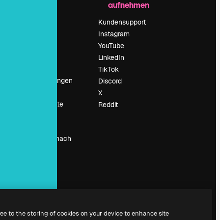
aufnehmen
Preise
Über uns
Kundensupport
Reviews
Instagram
Karriere
YouTube
ärung
Suchtrends
LinkedIn
Blog
TikTok
Veranstaltungen
Discord
um
Slidesgo
X
Deine Inhalte
Reddit
verkaufen
Pressesaal
Suchst du nach
magnific.ai
ree to the storing of cookies on your device to enhance site