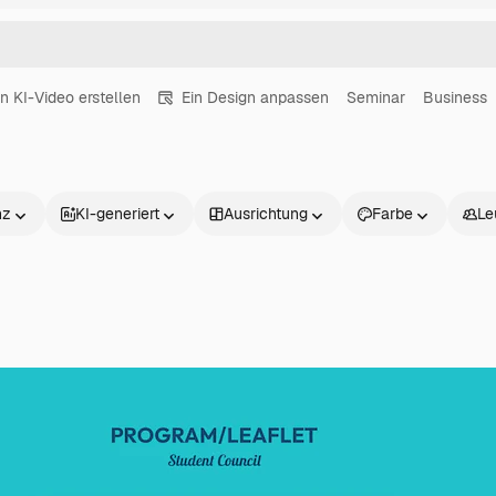
in KI-Video erstellen
Ein Design anpassen
Seminar
Business
nz
KI-generiert
Ausrichtung
Farbe
Le
Produkte
Loslegen