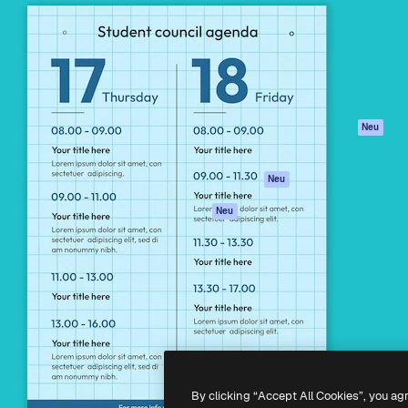
attform, um deine beste
Spaces
Academy
klichen. Mehr als 1 Million
KI-Assistent
Dokumentation
er Kreativen, Unternehmen,
KI-Bildgenerator
Support
Studios.
KI-Videogenerator
AGB
KI-
Datenschutzerkl
Stimmengenerator
Originale
Neu
Stock-Inhalte
Cookie-Richtlinie
MCP für
Vertrauenszentr
Neu
Claude/ChatGPT
Partner
Agenten
Neu
Unternehmen
API
Mobile App
Alle Magnific-Tools
-
2026
Freepik Company S.L.U.
Alle Rechte vorbehalten
.
By clicking “Accept All Cookies”, you ag