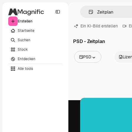
Erstellen
Ein KI-Bild erstellen
E
Startseite
Suchen
PSD - Zeitplan
Stock
PSD
Lize
Entdecken
Alle Bilder
Alle tools
Vektoren
Illustrationen
Fotos
PSD
Vorlagen
Mockups
Videos
Filmmaterial
Motion Graphics
Videovorlagen
Icons
3D-Modelle
Schriftarten