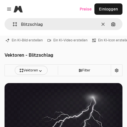
Magnific
Preise
Einloggen
Close menu
Löschen
Nach B
Ein KI-Bild erstellen
Ein KI-Video erstellen
Ein KI-Icon erstel
Vektoren - Blitzschlag
Vektoren
Filter