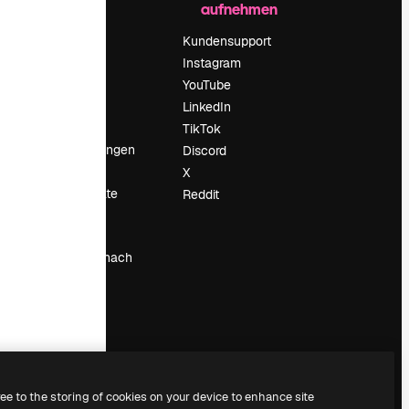
aufnehmen
Preise
Über uns
Kundensupport
Reviews
Instagram
Karriere
YouTube
ärung
Suchtrends
LinkedIn
Blog
TikTok
Veranstaltungen
Discord
um
Slidesgo
X
Deine Inhalte
Reddit
verkaufen
Pressesaal
Suchst du nach
magnific.ai
ree to the storing of cookies on your device to enhance site