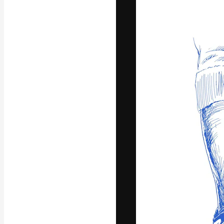
Die kreative Pl
Arbeit zu verwir
Abonnenten unt
Agenturen und 
Deutsch
Copyright © 2010