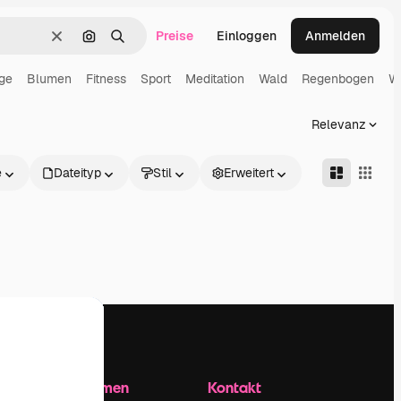
Preise
Einloggen
Anmelden
Löschen
Nach Bild suchen
Suchen
ge
Blumen
Fitness
Sport
Meditation
Wald
Regenbogen
W
Relevanz
e
Dateityp
Stil
Erweitert
Unternehmen
Kontakt