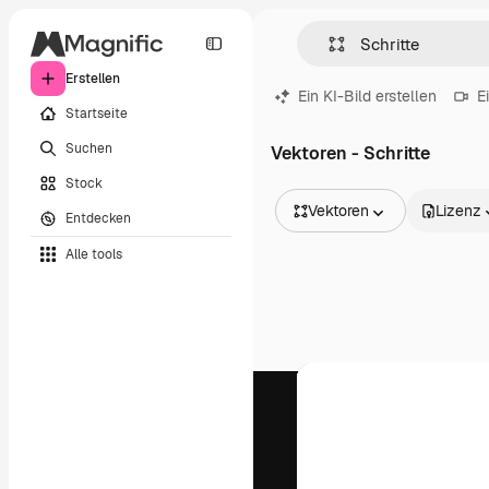
Erstellen
Ein KI-Bild erstellen
E
Startseite
Suchen
Vektoren - Schritte
Stock
Vektoren
Lizenz
Entdecken
Alle Bilder
Alle tools
Vektoren
Illustrationen
Fotos
PSD
Vorlagen
Mockups
Videos
Filmmaterial
Motion Graphics
Videovorlagen
Icons
3D-Modelle
Schriftarten