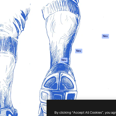
attform, um deine beste
Spaces
Academy
klichen. Mehr als 1 Million
KI-Assistent
Dokumentation
er Kreativen, Unternehmen,
KI-Bildgenerator
Support
Studios.
KI-Videogenerator
AGB
KI-
Datenschutzerkl
Stimmengenerator
Originale
Neu
Stock-Inhalte
Cookie-Richtlinie
MCP für
Vertrauenszentr
Neu
Claude/ChatGPT
Partner
Agenten
Neu
Unternehmen
API
Mobile App
Alle Magnific-Tools
-
2026
Freepik Company S.L.U.
Alle Rechte vorbehalten
.
By clicking “Accept All Cookies”, you ag