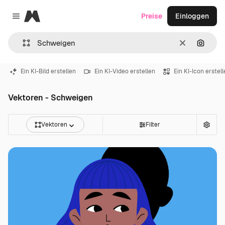
Magnific
Preise
Einloggen
Close menu
Löschen
Nach B
Ein KI-Bild erstellen
Ein KI-Video erstellen
Ein KI-Icon erstel
Vektoren - Schweigen
Vektoren
Filter