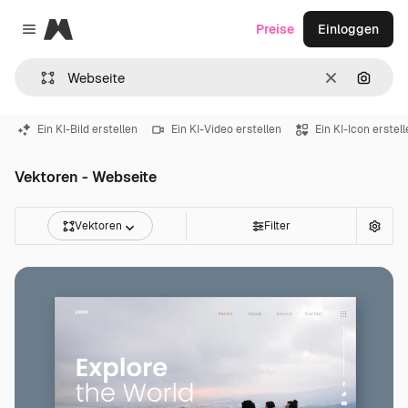
Magnific
Preise
Einloggen
Close menu
Löschen
Nach B
Ein KI-Bild erstellen
Ein KI-Video erstellen
Ein KI-Icon erstel
Vektoren - Webseite
Vektoren
Filter