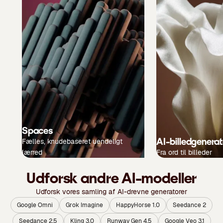
Spaces
AI-billedgenerat
Fælles, knudebaseret uendeligt
lærred
Fra ord til billeder
Udforsk andre AI-modeller
Udforsk vores samling af AI-drevne generatorer
Google Omni
Grok Imagine
HappyHorse 1.0
Seedance 2
Seedance 2.5
Kling 3.0
Runway Gen 4.5
Google Veo 3.1