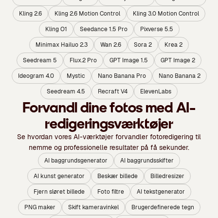
Kling 2.6
Kling 2.6 Motion Control
Kling 3.0 Motion Control
Kling O1
Seedance 1.5 Pro
Pixverse 5.5
Minimax Hailuo 2.3
Wan 2.6
Sora 2
Krea 2
Seedream 5
Flux.2 Pro
GPT Image 1.5
GPT Image 2
Ideogram 4.0
Mystic
Nano Banana Pro
Nano Banana 2
Seedream 4.5
Recraft V4
ElevenLabs
Forvandl dine fotos med AI-
redigeringsværktøjer
Se hvordan vores AI-værktøjer forvandler fotoredigering til
nemme og professionelle resultater på få sekunder.
AI baggrundsgenerator
AI baggrundsskifter
AI kunst generator
Beskær billede
Billedresizer
Fjern sløret billede
Foto filtre
AI tekstgenerator
PNG maker
Skift kameravinkel
Brugerdefinerede tegn