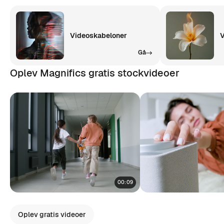
Videoskabeloner
V
Gå
Oplev Magnifics gratis stockvideoer
00:09
Oplev gratis videoer