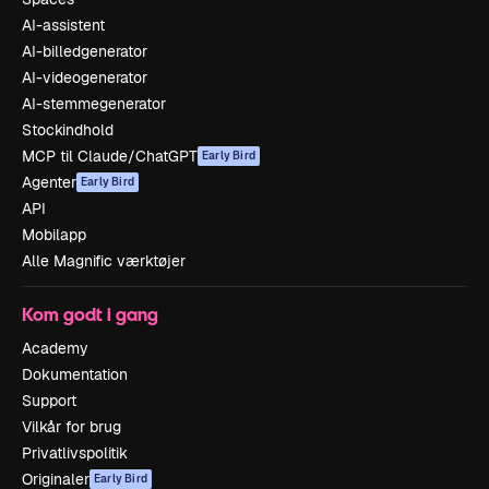
AI-assistent
AI-billedgenerator
AI-videogenerator
AI-stemmegenerator
Stockindhold
MCP til Claude/ChatGPT
Early Bird
Agenter
Early Bird
API
Mobilapp
Alle Magnific værktøjer
Kom godt i gang
Academy
Dokumentation
Support
Vilkår for brug
Privatlivspolitik
Originaler
Early Bird