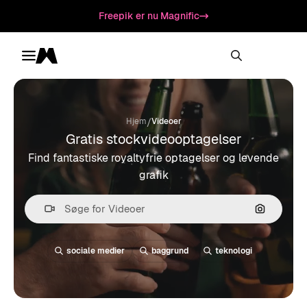
Freepik er nu Magnific
Toggle menu
Magnific
/
Hjem
Videoer
Gratis stockvideooptagelser
Find fantastiske royaltyfrie optagelser og levende
grafik
Søg efter 
sociale medier
baggrund
teknologi