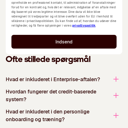
opretholde en professionel kontakt, til administration af foranstaltninger
forud for en kontrakt og, hvis det er relevant, indgåelse af en aftale med
dig baseret på vores legitime interesse. Dine data vil ikke blive
videregivet til tredjeparter og vil blive overført uden for EU i henhold til
vilkårene i privatlivspolitikken. Du kan finde ud af, hvordan du udøver dine
rettigheder, og få flere oplysninger i vores
privatlivspolitik
.
Indsend
Ofte stillede spørgsmål
Hvad er inkluderet i Enterprise-aftalen?
Hvordan fungerer det credit-baserede
system?
Hvad er inkluderet i den personlige
onboarding og træning?