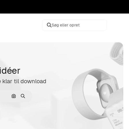
Søg eller opret
 idéer
e klar til download
Søg efter billede
Søge