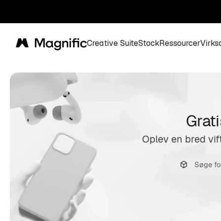
Creative Suite
Stock
Ressourcer
Virk
Magnific
Grati
Oplev en bred vift