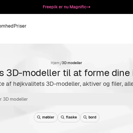
Freepik er nu Magnific
somhed
Priser
/
Hjem
3D modeller
s 3D-modeller til at forme dine
e af højkvalitets 3D-modeller, aktiver og filer, all
møbler
flaske
bord