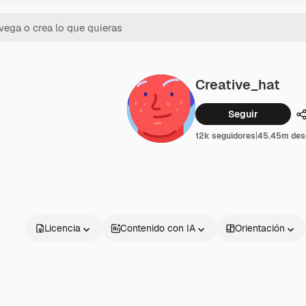
Creative_hat
Seguir
C
12k seguidores
|
45.45m des
Licencia
Contenido con IA
Orientación