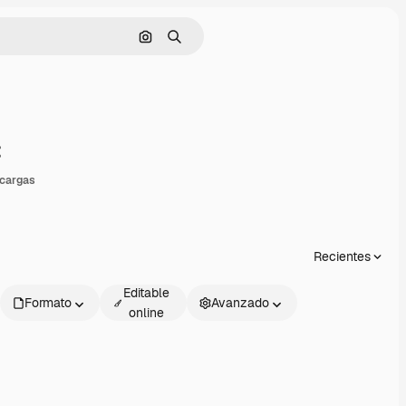
Buscar por imagen
Buscar
ompartir
cargas
Recientes
Editable
Formato
Avanzado
online