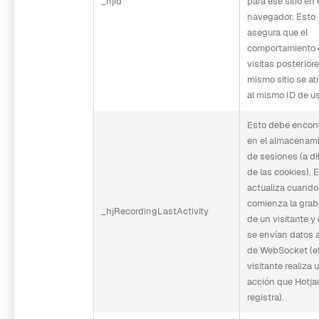
_hjid
para ese sitio en 
navegador. Esto
asegura que el
comportamiento 
visitas posteriore
mismo sitio se atr
al mismo ID de us
Esto debe encon
en el almacenam
de sesiones (a di
de las cookies). 
actualiza cuando
comienza la grab
_hjRecordingLastActivity
de un visitante 
se envían datos 
de WebSocket (e
visitante realiza 
acción que Hotja
registra).