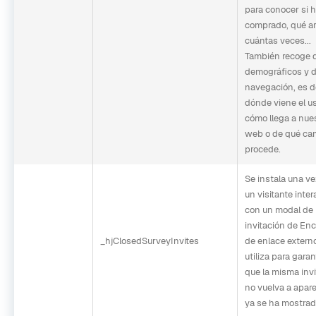
para conocer si 
comprado, qué art
cuántas veces...
También recoge 
demográficos y 
navegación, es de
dónde viene el us
cómo llega a nue
web o de qué c
procede.
Se instala una v
un visitante inte
con un modal de
invitación de En
_hjClosedSurveyInvites
de enlace extern
utiliza para garan
que la misma inv
no vuelva a apare
ya se ha mostrad