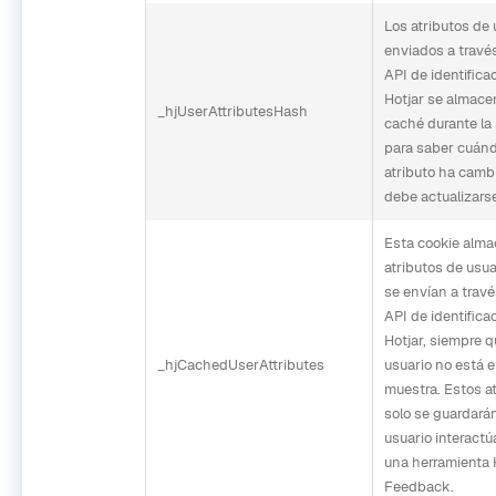
Los atributos de 
enviados a través
API de identifica
Hotjar se almac
_hjUserAttributesHash
caché durante la
para saber cuán
atributo ha camb
debe actualizars
Esta cookie alm
atributos de usua
se envían a travé
API de identifica
Hotjar, siempre q
_hjCachedUserAttributes
usuario no está e
muestra. Estos a
solo se guardarán
usuario interactú
una herramienta 
Feedback.