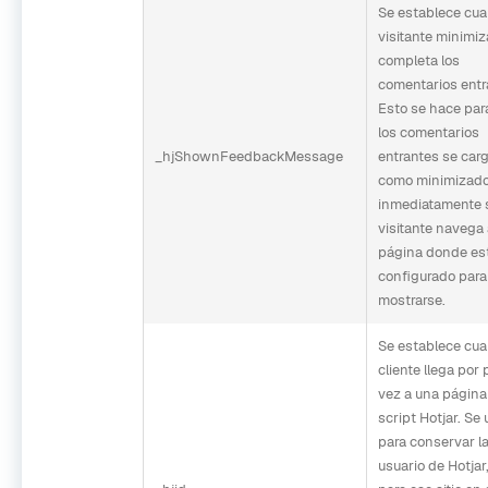
Se establece cu
visitante minimiz
completa los
comentarios entr
Esto se hace par
los comentarios
_hjShownFeedbackMessage
entrantes se car
como minimizad
inmediatamente s
visitante navega 
página donde es
configurado para
mostrarse.
Se establece cua
cliente llega por
vez a una página
script Hotjar. Se u
para conservar la
usuario de Hotjar