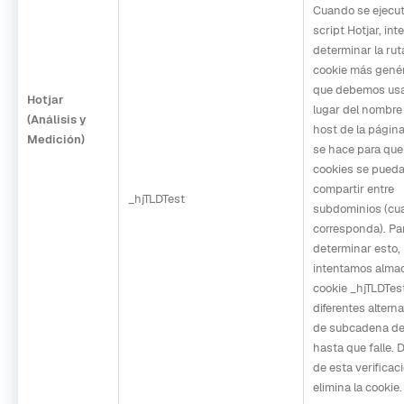
Cuando se ejecut
script Hotjar, in
determinar la rut
cookie más gené
que debemos usa
Hotjar
lugar del nombre
(Análisis y
host de la página
Medición)
se hace para que
cookies se pued
compartir entre
_hjTLDTest
subdominios (cu
corresponda). Pa
determinar esto,
intentamos almac
cookie _hjTLDTes
diferentes alterna
de subcadena d
hasta que falle.
de esta verificac
elimina la cookie.