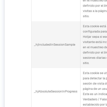
en el muestreo d
definido por el lí
visitas a la págin
sitio.
Esta cookie está
configurada para
Hotjar sepa si es
visitante está inc
_hjIncludedInSessionSample
en el muestreo d
definido por el lí
sesiones diarias
sitio.
Esta cookie se uti
para detectar la 
sesión de vista 
página de un usu
_hjAbsoluteSessionInProgress
Este es un indic
Verdadero / Fals
establecido por l