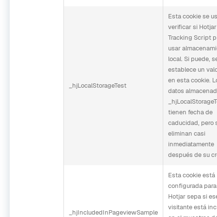
Esta cookie se u
verificar si Hotjar
Tracking Script 
usar almacenami
local. Si puede, s
establece un valo
en esta cookie. L
_hjLocalStorageTest
datos almacenad
_hjLocalStorageT
tienen fecha de
caducidad, pero 
eliminan casi
inmediatamente
después de su cr
Esta cookie está
configurada para
Hotjar sepa si es
visitante está inc
_hjIncludedInPageviewSample