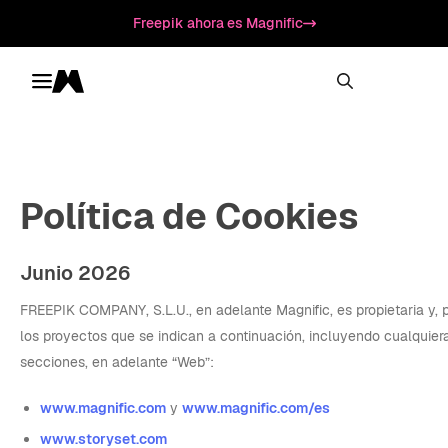
Freepik ahora es Magnific
Toggle menu
Magnific
Política de Cookies
Junio 2026
FREEPIK COMPANY, S.L.U., en adelante Magnific, es propietaria y, p
los proyectos que se indican a continuación, incluyendo cualquie
secciones, en adelante “Web”:
www.magnific.com
y
www.magnific.com/es
www.storyset.com