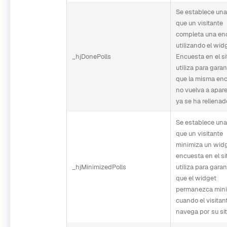
Se establece una
que un visitante
completa una en
utilizando el wid
_hjDonePolls
Encuesta en el si
utiliza para garan
que la misma en
no vuelva a apare
ya se ha rellenad
Se establece una
que un visitante
minimiza un wid
encuesta en el sit
_hjMinimizedPolls
utiliza para garan
que el widget
permanezca min
cuando el visitan
navega por su sit