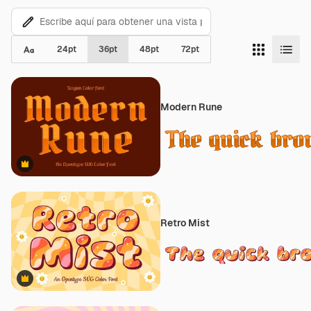
24
pt
36
pt
48
pt
72
pt
Modern Rune
Premium
Retro Mist
Premium