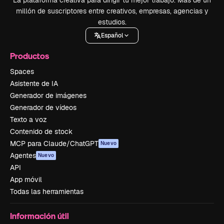
La plataforma creativa para dirigir tu mejor trabajo. Más de un
millón de suscriptores entre creativos, empresas, agencias y
estudios.
Español
Productos
Spaces
Asistente de IA
Generador de imágenes
Generador de vídeos
Texto a voz
Contenido de stock
MCP para Claude/ChatGPT
Nuevo
Agentes
Nuevo
API
App móvil
Todas las herramientas
Información útil