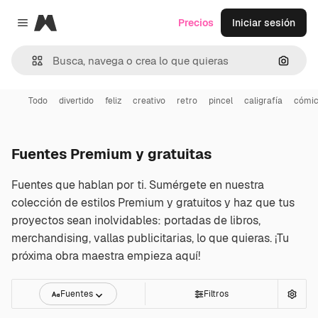
Magnific
Precios
Iniciar sesión
Close menu
Buscar
Todo
divertido
feliz
creativo
retro
pincel
caligrafía
cómi
Fuentes Premium y gratuitas
Fuentes que hablan por ti. Sumérgete en nuestra
colección de estilos Premium y gratuitos y haz que tus
proyectos sean inolvidables: portadas de libros,
merchandising, vallas publicitarias, lo que quieras. ¡Tu
próxima obra maestra empieza aquí!
Fuentes
Filtros