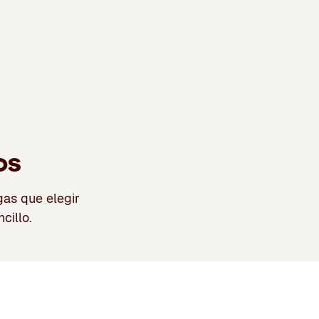
os
as que elegir
cillo.