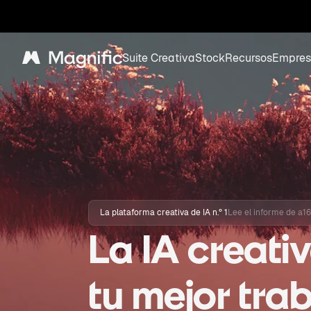
Suite Creativa
Stock
Recursos
Empres
Magnific
La plataforma creativa de IA n.º 1
Lee el informe de a1
La IA creativ
tu mejor tra