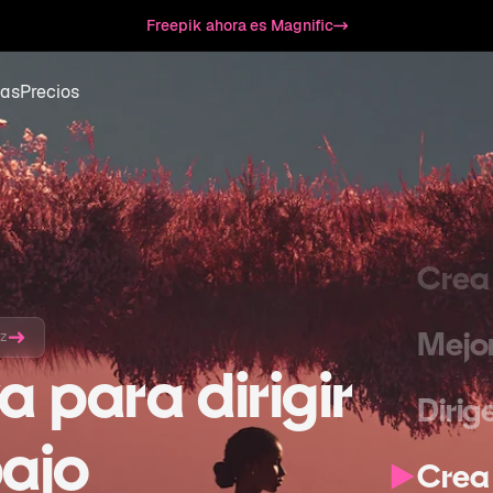
Esbo
Freepik ahora es Magnific
Expa
as
Precios
Gene
Crea
Crea 
Mejo
6z
a para dirigir
Dirig
bajo
Crea