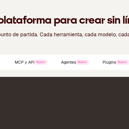
Crea
lataforma para crear sin l
Crea 
punto de partida. Cada herramienta, cada modelo, cad
Mejo
a
MCP y API
Agentes
Plugins
Nuevo
Nuevo
Nuevo
Dirig
Crea
Cons
Mejo