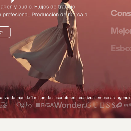
agen y audio. Flujos de trabajo
Cons
ón profesional. Producción de marca a
Mejo
c?
Esbo
Expa
Gene
anza de más de 1 millón de suscriptores: creativos, empresas, agenci
Crea
Crea 