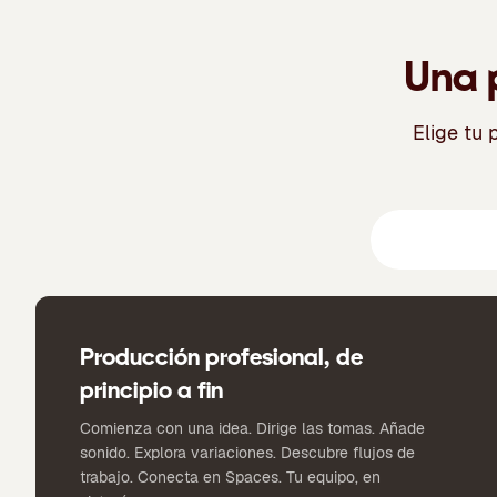
Una p
Elige tu 
Suite creativ
Producción profesional, de
principio a fin
Comienza con una idea. Dirige las tomas. Añade
sonido. Explora variaciones. Descubre flujos de
trabajo. Conecta en Spaces. Tu equipo, en