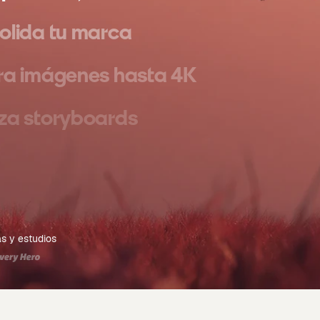
olida tu marca
ra imágenes hasta 4K
za storyboards
nde tus campañas
ra imágenes
as y estudios
 vídeos cinematográficos
flujos de trabajo