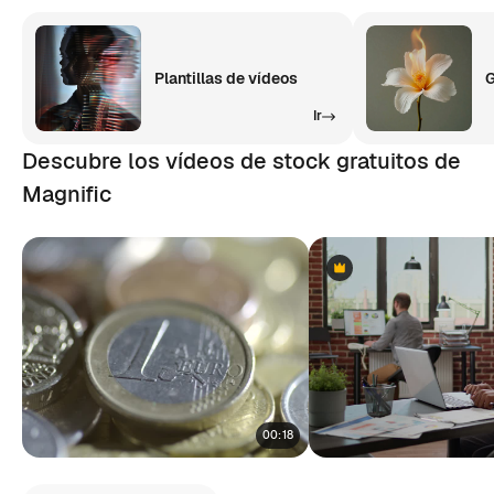
Plantillas de vídeos
G
Ir
Descubre los vídeos de stock gratuitos de
Magnific
Premium
Premium
00:18