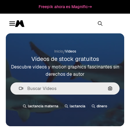
Freepik ahora es Magnific
Toggle menu
Magnific
/
Inicio
Vídeos
Vídeos de stock gratuitos
Descubre vídeos y motion graphics fascinantes sin
derechos de autor
Buscar po
lactancia materna
lactancia
dinero