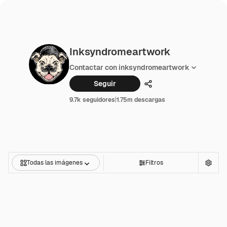
Inksyndromeartwork
Contactar con inksyndromeartwork
Seguir
Compartir
9.7k seguidores
|
1.75m descargas
Todas las imágenes
Filtros