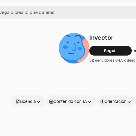
Invector
Seguir
52 seguidores
|
84.5k desc
Licencia
Contenido con IA
Orientación