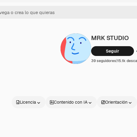
MRK STUDIO
Seguir
39 seguidores
|
15.1k desc
Licencia
Contenido con IA
Orientación