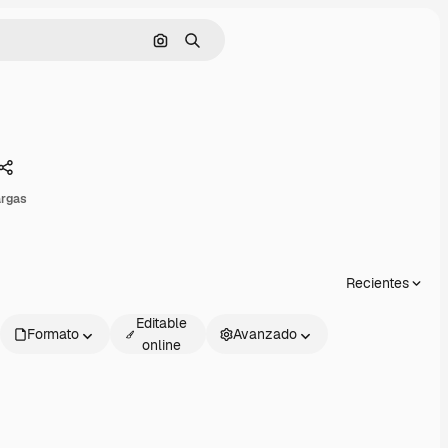
Buscar por imagen
Buscar
Compartir
argas
Recientes
Editable
Formato
Avanzado
online