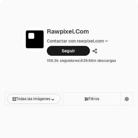
Rawpixel.com
Contactar con rawpixel.com
Seguir
Compartir
156.3k seguidores
|
439.64m descargas
Todas las imágenes
Filtros