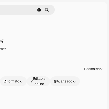
Buscar por imagen
Buscar
Compartir
argas
Recientes
Editable
Formato
Avanzado
online