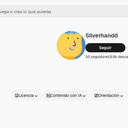
Silverhandd
Seguir
30 seguidores
|
6.9k desc
Licencia
Contenido con IA
Orientación