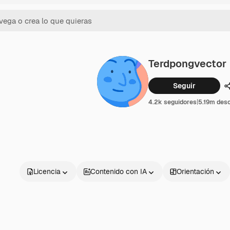
Terdpongvector
Seguir
4.2k seguidores
|
5.19m des
Licencia
Contenido con IA
Orientación