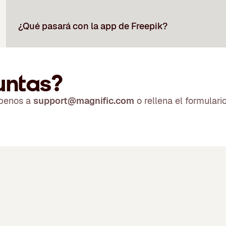
¿Qué pasará con la app de Freepik?
untas?
íbenos a
support@magnific.com
o rellena el formulari