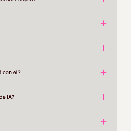
á con él?
de IA?