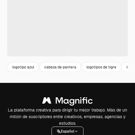
logotipo azul
cabeza de pantera
logotipos de tigre
logo
La plataforma creativa para dirigir tu mejor trabajo. Más de un
millón de suscriptores entre creativos, empresas, agencias y
estudios.
Español