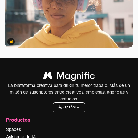
Premium
Premium
La plataforma creativa para dirigir tu mejor trabajo. Más de un
millón de suscriptores entre creativos, empresas, agencias y
estudios.
Español
Productos
Spaces
Asistente de IA