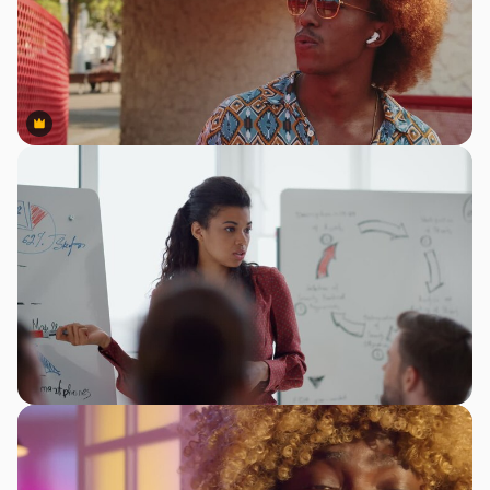
Premium
Premium