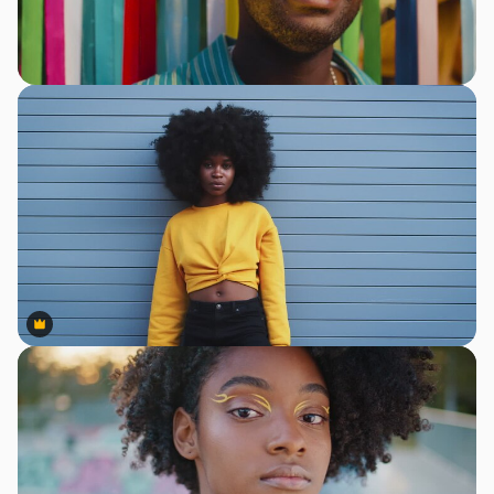
Premium
Premium