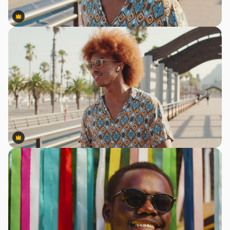
Premium
Premium
Premium
Premium