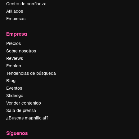
Centro de confianza
Afiliados
Empresas
Empresa
Precios
Sobre nosotros
Reviews
Empleo
Tendencias de búsqueda
Blog
Eventos
Slidesgo
Vender contenido
Sala de prensa
¿Buscas magnific.ai?
Síguenos