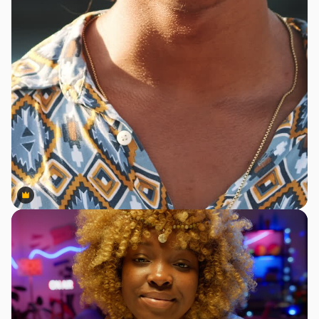
Premium
Premium