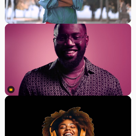
Premium
Premium