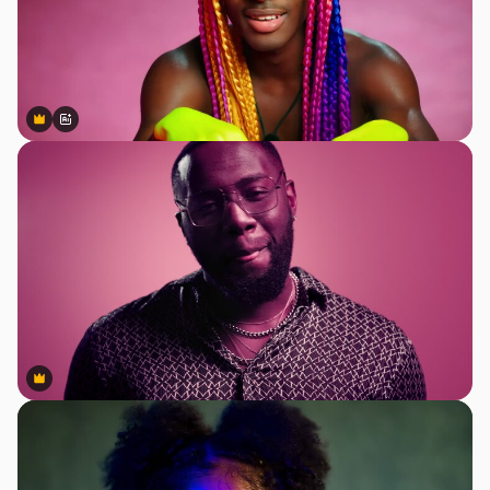
Premium
Premium
Generado por IA
Premium
Premium