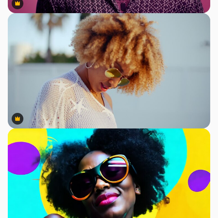
Premium
Premium
Premium
Premium