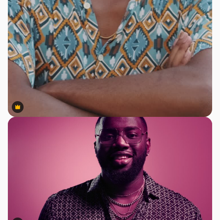
Premium
Premium