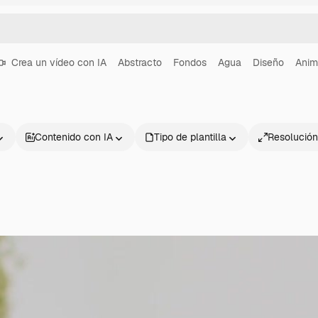
Crea un vídeo con IA
Abstracto
Fondos
Agua
Diseño
Anim
Contenido con IA
Tipo de plantilla
Resolución
Productos
Información úti