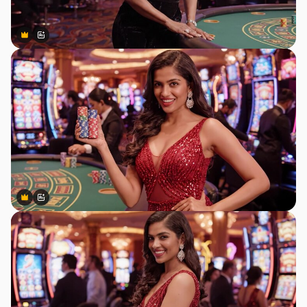
Premium
Premium
Generado por IA
Premium
Premium
Generado por IA