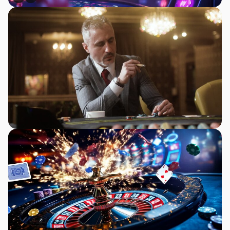
Premium
Premium
Generado por IA