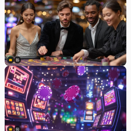
Premium
Premium
Generado por IA