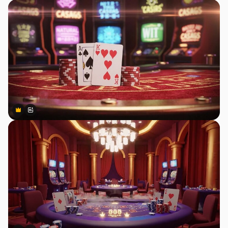
Premium
Premium
Generado por IA