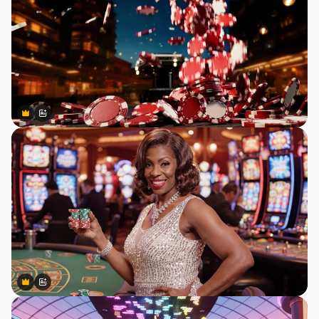
Premium
Premium
Generado por IA
Premium
Premium
Generado por IA