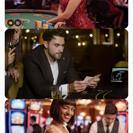
Premium
Premium
Generado por IA