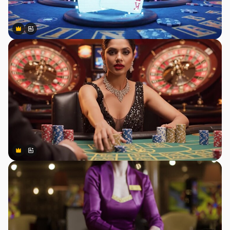
Premium
Premium
Generado por IA
Premium
Premium
Generado por IA