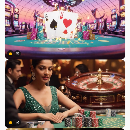
Premium
Premium
Generado por IA
Premium
Premium
Generado por IA