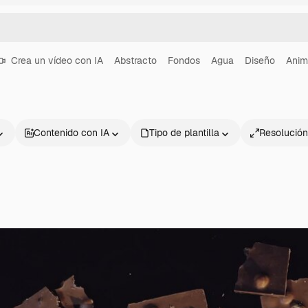
Crea un vídeo con IA
Abstracto
Fondos
Agua
Diseño
Anim
Contenido con IA
Tipo de plantilla
Resolución
Productos
Información úti