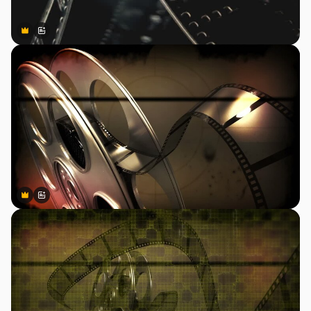
Premium
Premium
Generado por IA
Premium
Premium
Generado por IA