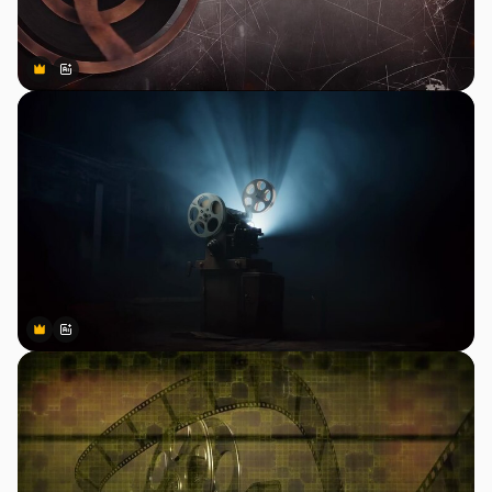
Premium
Premium
Generado por IA
Premium
Premium
Generado por IA