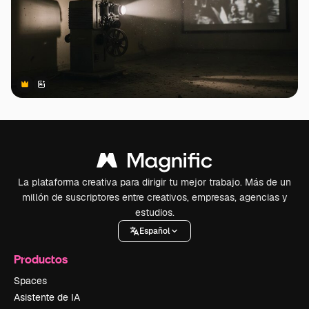
Premium
Premium
Generado por IA
La plataforma creativa para dirigir tu mejor trabajo. Más de un
millón de suscriptores entre creativos, empresas, agencias y
estudios.
Español
Productos
Spaces
Asistente de IA