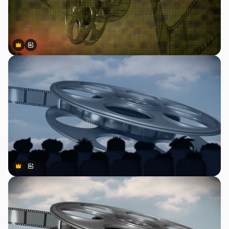
Premium
Premium
Generado por IA
Premium
Premium
Generado por IA