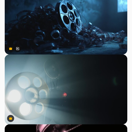
Premium
Premium
Generado por IA
Premium
Premium