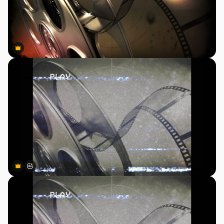
Premium
Premium
Premium
Premium
Generado por IA