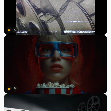
Premium
Premium
Generado por IA
Premium
Premium
Generado por IA