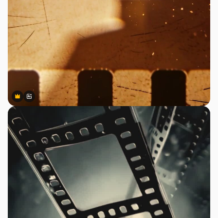
Premium
Premium
Generado por IA