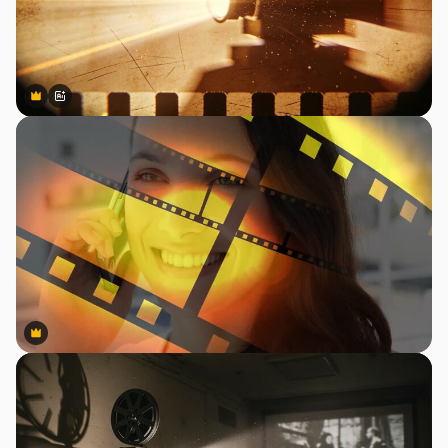
Premium
Premium
Generado por IA
Premium
Premium