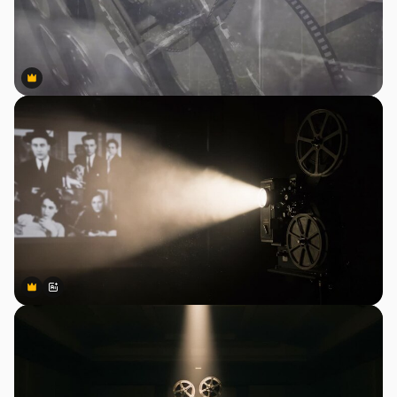
Premium
Premium
Premium
Premium
Generado por IA