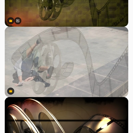
Premium
Premium
Generado por IA
Premium
Premium