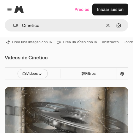
Magnific
Precios
Iniciar sesión
Close menu
Borrar
Buscar
Crea una imagen con IA
Crea un vídeo con IA
Abstracto
Fond
Vídeos de Cinetico
Vídeos
Filtros