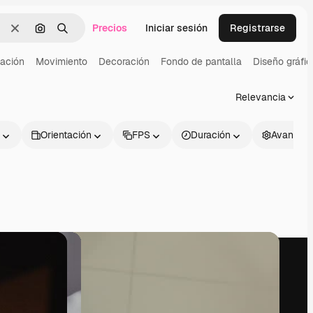
Precios
Iniciar sesión
Registrarse
Borrar
Buscar por imagen
Buscar
ación
Movimiento
Decoración
Fondo de pantalla
Diseño gráfic
Relevancia
Orientación
FPS
Duración
Avanzad
l
Empresa
Síguenos