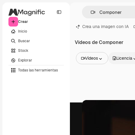
Crear
Crea una imagen con IA
Inicio
Buscar
Vídeos de Componer
Stock
Vídeos
Licencia
Explorar
Todas las imágenes
Todas las herramientas
Vectores
Ilustraciones
Fotos
PSD
Plantillas
Mockups
Vídeos
Clips de vídeo
Motion graphics
Plantillas de vídeos
Iconos
Modelos 3D
Fuentes