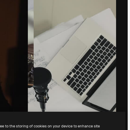
Precios
Atención al cliente
Sobre nosotros
Instagram
Reviews
YouTube
Empleo
LinkedIn
Tendencias de
TikTok
búsqueda
Discord
Blog
X
es
Eventos
Reddit
Slidesgo
Vender contenido
Sala de prensa
¿Buscas
magnific.ai?
ree to the storing of cookies on your device to enhance site