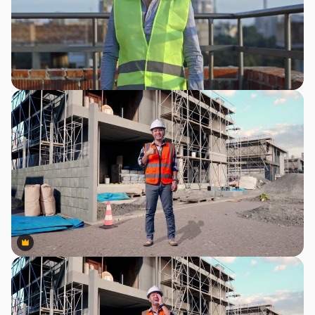
Premium
Premium