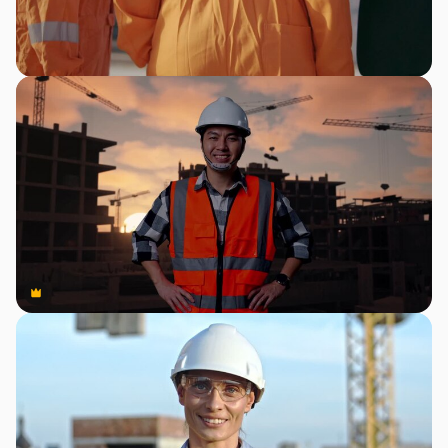
Premium
Premium