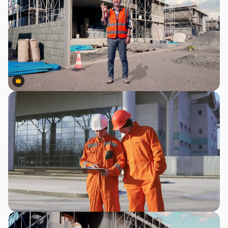
Premium
Premium