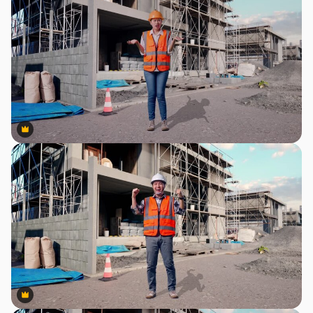
Premium
Premium
Premium
Premium