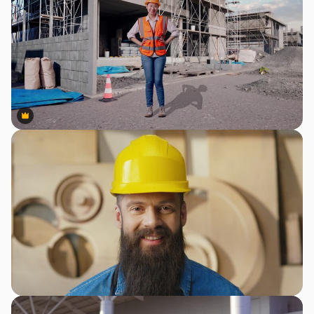
Premium
Premium